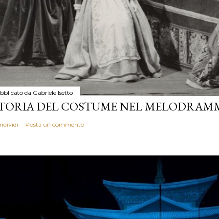
bblicato da
Gabriele Isetto
TORIA DEL COSTUME NEL MELODRAM
ndividi
Posta un commento