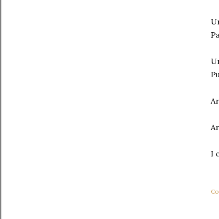
Un
Pa
Un
Pu
Ar
Ar
I 
Co