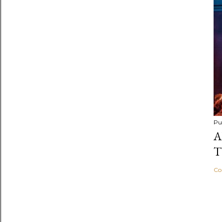
Pu
A
Co