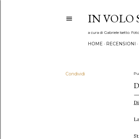
IN VOLO
a cura di Gabriele Isetto. Fot
HOME
RECENSIONI
Condividi
Pu
D
Di
La
St