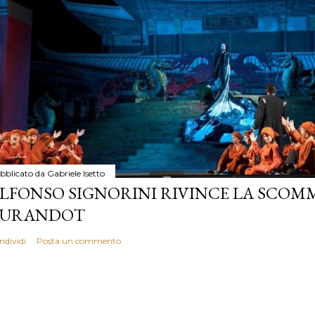
bblicato da
Gabriele Isetto
LFONSO SIGNORINI RIVINCE LA SCOM
TURANDOT
ndividi
Posta un commento