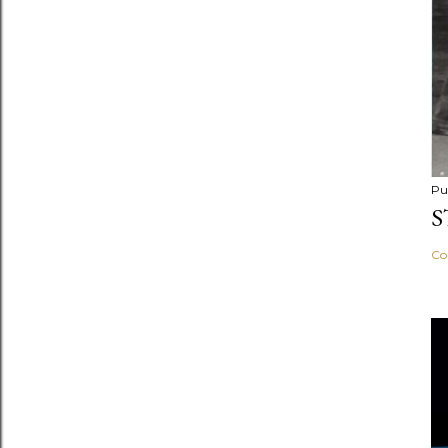
Pu
S
Co