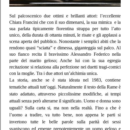
Sul palcoscenico due ottimi e brillanti attori: l’eccellente
Chiara Francini che con il suo dimenarsi, la sua mimica
e la
sua parlata tipicamente fiorentina strappa per tutto l’atto
unico, della durata di ottanta minuti, le risate e gli applausi a
scena aperta del pubblico. Nonostante i semplici abiti che la
rendono quasi “sciatta” e dimessa, giganteggia sul palco. Al
suo fianco recita il bravissimo Alessandro Federico nella
parte del marito geloso; Anche lui con la sua egregia
recitazione si relaziona alla perfezione nei duetti tragi-comici
con la moglie. Tra i due attori un’alchimia unica.
La storia, anche se è stata ideata nel 1983, contiene
tematiche attuali tutt’oggi. Naturalmente il testo della Rame è
stato adattato, attraverso piccolissime modifiche, ai tempi
attuali senza però alterarne il significato. Uomo e donna sono
uguali? Sulla carta si, ma non nella realtà. Fino a che è
l’uomo a tradire, va tutto bene, non appena le parti si
invertono tutte le belle parole sulla parità dei sessi
svaniscono ed emerge prepotentemente un uomo geloso e