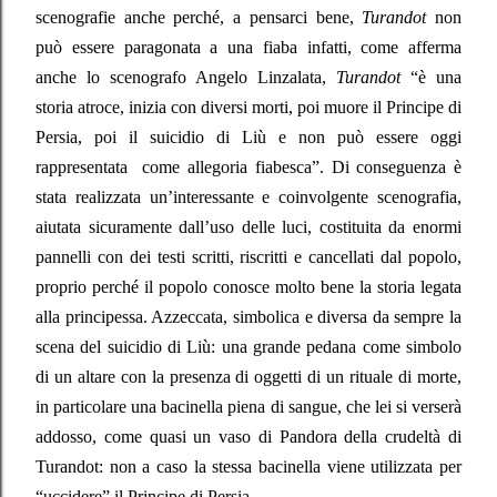
scenografie anche perché, a pensarci bene,
Turandot
non
può essere paragonata a una fiaba infatti, come afferma
anche lo scenografo Angelo Linzalata,
Turandot
“
è una
storia atroce, inizia con diversi morti, poi muore il Principe di
Persia, poi il suicidio di Liù e non può essere oggi
rappresentata come allegoria fiabesca”. Di conseguenza è
stata realizzata un’interessante e coinvolgente scenografia,
aiutata sicuramente dall’uso delle luci, costituita da enormi
pannelli con dei testi scritti, riscritti e cancellati dal popolo,
proprio perché il popolo conosce molto bene la storia legata
alla principessa. Azzeccata, simbolica e diversa da sempre la
scena del suicidio di Liù: una grande pedana come simbolo
di un altare con la presenza di oggetti di un rituale di morte,
in particolare una bacinella piena di sangue, che lei si verserà
addosso, come quasi un vaso di Pandora della crudeltà di
Turandot: non a caso la stessa bacinella viene utilizzata per
“uccidere” il Principe di Persia.