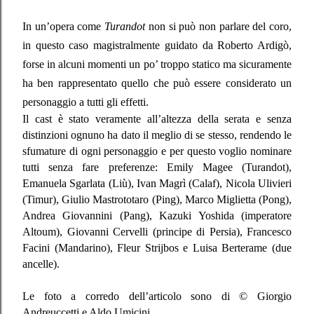
In un’opera come
Turandot
non si può non parlare del coro,
in questo caso magistralmente guidato da Roberto Ardigò,
forse in alcuni momenti un po’ troppo statico ma sicuramente
ha ben rappresentato quello che può essere considerato un
personaggio a tutti gli effetti.
Il cast è stato veramente all’altezza della serata e senza
distinzioni ognuno ha dato il meglio di se stesso, rendendo le
sfumature di ogni personaggio e per questo voglio nominare
tutti senza fare preferenze: Emily Magee (Turandot),
Emanuela Sgarlata (Liù), Ivan Magrì (Calaf), Nicola Ulivieri
(Timur), Giulio Mastrototaro (Ping), Marco Miglietta (Pong),
Andrea Giovannini (Pang), Kazuki Yoshida (imperatore
Altoum), Giovanni Cervelli (principe di Persia), Francesco
Facini (Mandarino), Fleur Strijbos e Luisa Berterame (due
ancelle).
Le foto a corredo dell’articolo sono di © Giorgio
Andreuccetti e Aldo Umicini