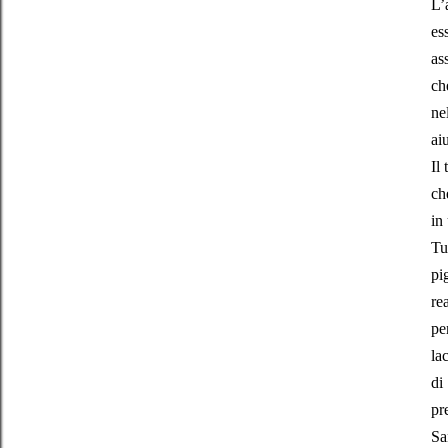
L’
es
as
ch
ne
ai
Il
ch
in
Tu
pi
re
pe
la
di
pr
Sa