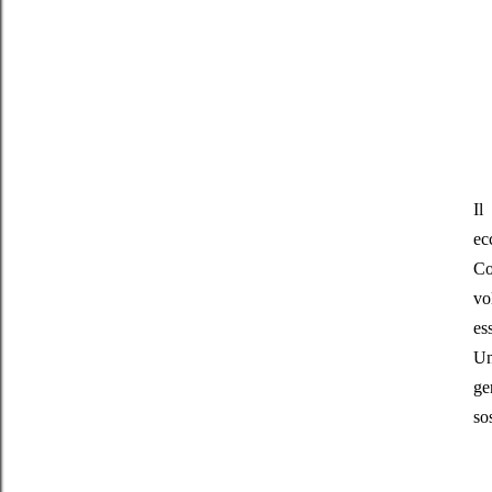
Il
ec
Co
vo
es
Un
ge
so