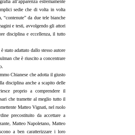
ografia all’apparenza estremamente
mplici sedie che di volta in volta
a, “contenute” da due tele bianche
gini e testi, avvolgendo gli attori
 disciplina e eccellenza, il tutto
 è stato adattato dallo stesso autore
hulman che è riuscito a concentrare
o.
Mimmo Chianese che adotta il giusto
la disciplina anche a scapito delle
 riesce proprio a comprendere il
ri che tramette al meglio tutto il
romettente Matteo Vignati, nel ruolo
dine precostituito da accettare a
uzzante, Matteo Napoletano, Matteo
scono a ben caratterizzare i loro