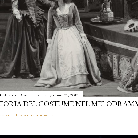
bblicato da
Gabriele Isetto
gennaio 25, 2018
TORIA DEL COSTUME NEL MELODRAM
ndividi
Posta un commento