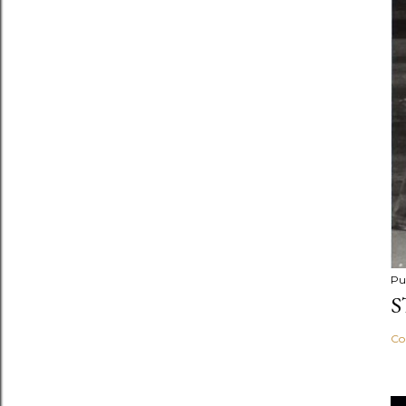
Pu
S
Co