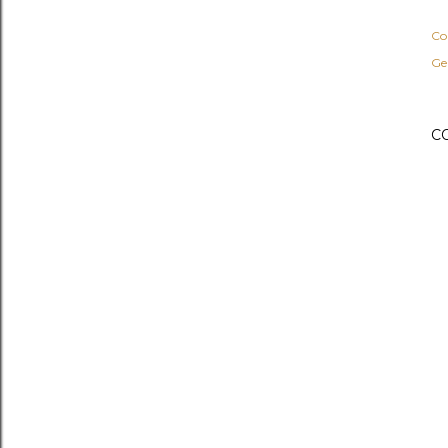
Co
Ge
C