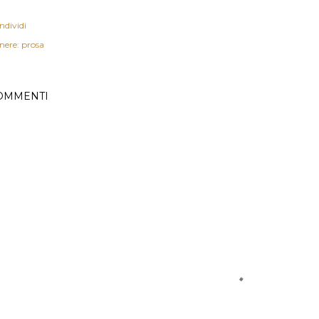
ndividi
nere: prosa
OMMENTI