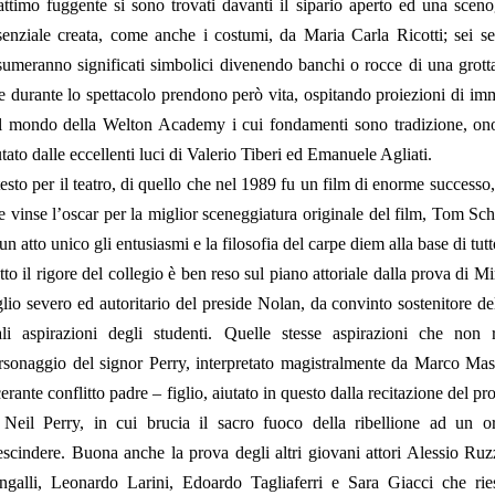
attimo fuggente si sono trovati davanti il sipario aperto ed una scen
senziale creata, come anche i costumi, da Maria Carla Ricotti; sei se
sumeranno significati simbolici divenendo banchi o rocce di una grott
e durante lo spettacolo prendono però vita, ospitando proiezioni di imma
l mondo della Welton Academy i cui fondamenti sono tradizione, onore
utato dalle eccellenti luci di Valerio Tiberi ed Emanuele Agliati.
 testo per il teatro, di quello che nel 1989 fu un film di enorme successo,
e vinse l’oscar per la miglior sceneggiatura originale del film, Tom Sc
 un atto unico gli entusiasmi e la filosofia
del carpe diem alla base di tutt
tto il rigore del collegio è ben reso sul piano attoriale dalla prova di 
glio severo ed autoritario del preside Nolan, da convinto sostenitore del
ali aspirazioni degli studenti. Quelle stesse aspirazioni che non
rsonaggio del signor Perry, interpretato magistralmente da Marco Massa
cerante conflitto padre – figlio, aiutato in questo dalla recitazione del p
 Neil Perry, in cui brucia il sacro fuoco della ribellione ad un or
escindere. Buona anche la prova degli altri giovani attori Alessio R
ngalli, Leonardo Larini, Edoardo Tagliaferri e Sara Giacci che rie