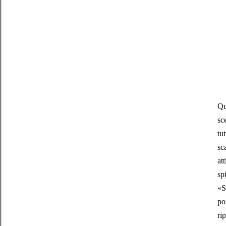
Qu
sc
tu
sc
at
sp
«S
po
ri