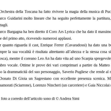
Orchestra della Toscana ha fatto rivivere la magia della musica di Puc
rco Guidarini molto lineare che ha seguito perfettamente la partitura
tagli.
rco Bargagna ha ben diretto il Coro Ars Lyrica che ha dato il massim
ne del primo atto, ricevendo numerosi applausi.
r quanto riguarda il cast, Enrique Ferrer (Cavaradossi) ha dato una 
mpre la sua vocalità è risultata altrettanto all’altezza e la stessa cosa
osca), mentre il coreano Leo An ha dato vita ad uno Scarpia spregevole
mbro vocale. Ottime le prove dei vari comprimari a partire da Matteo
so la drammaticità del suo personaggio, Saverio Pugliese che rende al m
Donato Di Gioia un Sagrestano con eccellente presenza scenica. Mer
namorati (Sciarrone), Lorenzo Nincheri (un carceriere) e Gaia Niccolai (
 foto a corredo dell’articolo sono di © Andrea Simi