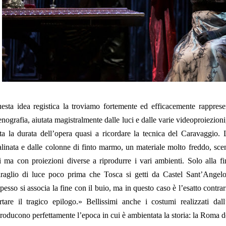
esta idea registica la troviamo fortemente ed efficacemente rappresen
enografia, aiutata magistralmente dalle luci e dalle varie videoproiezion
tta la durata dell’opera quasi a ricordare la tecnica del Caravaggio.
alinata e dalle colonne di finto marmo, un materiale molto freddo, scen
ti ma con proiezioni diverse a riprodurre i vari ambienti. Solo alla f
iraglio di luce poco prima che Tosca si getti da Castel Sant’Angel
pesso si associa la fine con il buio, ma in questo caso è l’esatto contrar
rtare il tragico epilogo.» Bellissimi anche i costumi realizzati dall
producono perfettamente l’epoca in cui è ambientata la storia: la Roma d