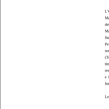
L’
Ma
det
Ma
fi
Pe
se
(T
ti
re
e 
In
Le