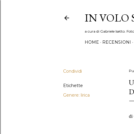
IN VOLO
a cura di Gabriele Isetto. Fot
HOME
RECENSIONI
Condividi
Pu
U
Etichette
D
Genere: lirica
di