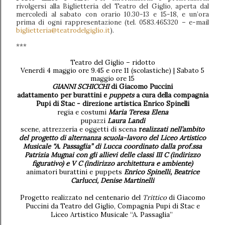
rivolgersi alla Biglietteria del Teatro del Giglio, aperta dal
mercoledì al sabato con orario 10.30-13 e 15-18, e un’ora
prima di ogni rappresentazione (tel. 0583.465320 – e-mail
biglietteria@teatrodelgiglio.it
).
***
Teatro del Giglio – ridotto
Venerdì 4 maggio ore 9.45 e ore 11 (scolastiche) | Sabato 5
maggio ore 15
GIANNI SCHICCHI
di Giacomo Puccini
adattamento per burattini e
puppets
a cura della compagnia
Pupi di Stac - direzione artistica Enrico Spinelli
regia e costumi
Maria Teresa Elena
pupazzi
Laura Landi
scene, attrezzeria e oggetti di scena
r
ealizzati nell’ambito
del progetto di alternanza scuola-lavoro del Liceo Artistico
Musicale “A. Passaglia” di Lucca coordinato dalla prof.ssa
Patrizia Mugnai con gli allievi delle classi III C (indirizzo
figurativo) e V C (indirizzo architettura e ambiente)
animatori burattini e puppets
Enrico Spinelli, Beatrice
Carlucci, Denise Martinelli
Progetto realizzato nel centenario del
Trittico
di Giacomo
Puccini da Teatro del Giglio, Compagnia Pupi di Stac e
Liceo Artistico Musicale “A. Passaglia”