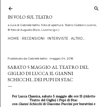
Passa ai contenuti principali
IN VOLO SUL TEATRO
a cura di Gabriele Isetto. Foto di apertura: Teatro Goldoni Livorno,
© foto di Augusto Bizzi, Livorno (g.c.)
HOME
RECENSIONI
INTERVISTE
ALTRO…
Pubblicato da
Gabriele Isetto
maggio 04, 2018
SABATO 5 MAGGIO AL TEATRO DEL
GIGLIO DI LUCCA IL GIANNI
SCHICCHI...DEI PUPI DI STAC
Per Lucca Classica, sabato 5 maggio alle ore 15 (ridotto
Teatro del Giglio) i Pupi di Stac
con
Gianni Schicchi
di Giacomo Puccini per burattini e