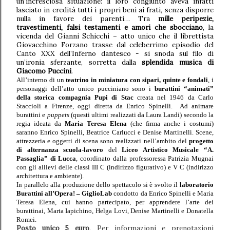
un’incresciosa situazione: il loro congiunto aveva infatti
lasciato in eredità tutti i propri beni ai frati, senza disporre
nulla in favore dei parenti… Tra
mille peripezie,
travestimenti, falsi testamenti e amori che sbocciano
, la
vicenda del Gianni Schicchi – atto unico che il librettista
Giovacchino Forzano trasse dal celeberrimo episodio del
Canto XXX dell’Inferno dantesco - si snoda sul filo di
un’ironia sferzante, sorretta dalla
splendida musica di
Giacomo Puccini
.
All’interno di un
teatrino in miniatura con sipari, quinte e fondali
, i
personaggi dell’atto unico pucciniano sono i
burattini “animati”
della storica compagnia Pupi di Stac
creata nel 1946 da
Carlo
Staccioli
a Firenze, oggi diretta da Enrico Spinelli. Ad animare
burattini e
puppets
(questi ultimi realizzati da Laura Landi) secondo la
regia ideata da
Maria Teresa Elena
(che firma anche i costumi)
saranno Enrico Spinelli, Beatrice Carlucci e Denise Martinelli.
Scene,
attrezzeria e oggetti di scena sono realizzati nell’ambito del
progetto
di alternanza scuola-lavoro
del
Liceo Artistico Musicale “A.
Passaglia” di Lucca
, coordinato dalla professoressa Patrizia Mugnai
con gli allievi delle classi III C (indirizzo figurativo) e V C (indirizzo
architettura e ambiente).
In parallelo alla produzione dello spettacolo si è svolto il
laboratorio
Burattini all’Opera! – GiglioLab
condotto da Enrico Spinelli e Maria
Teresa Elena, cui hanno partecipato, per apprendere l’arte dei
burattinai, Marta Iapichino, Helga Lovi, Denise Martinelli e Donatella
Romei.
Posto unico 5 euro
. Per informazioni e prenotazioni