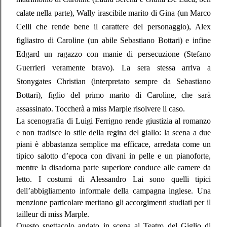
calate nella parte), Wally irascibile marito di Gina (un Marco
Celli che rende bene il carattere del personaggio), Alex
figliastro di Caroline (un abile Sebastiano Bottari) e infine
Edgard un ragazzo con manie di persecuzione (Stefano
Guerrieri veramente bravo). La sera stessa arriva a
Stonygates Christian (interpretato sempre da Sebastiano
Bottari), figlio del primo marito di Caroline, che sarà
assassinato. Toccherà a miss Marple risolvere il caso.
La scenografia di Luigi Ferrigno rende giustizia al romanzo
e non tradisce lo stile della regina del giallo: la scena a due
piani è abbastanza semplice ma efficace, arredata come un
tipico salotto d’epoca con divani in pelle e un pianoforte,
mentre la disadorna parte superiore conduce alle camere da
letto. I costumi di Alessandro Lai sono quelli tipici
dell’abbigliamento informale della campagna inglese. Una
menzione particolare meritano gli accorgimenti studiati per il
tailleur di miss Marple.
Questo spettacolo andato in scena al Teatro del Giglio di