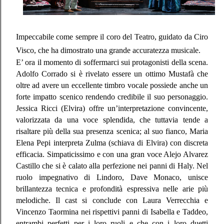
Impeccabile come sempre il coro del Teatro, guidato da Ciro
Visco, che ha dimostrato una grande accuratezza musicale.
E’ ora il momento di soffermarci sui protagonisti della scena.
Adolfo Corrado si è rivelato essere un ottimo Mustafà che
oltre ad avere un eccellente timbro vocale possiede anche un
forte impatto scenico rendendo credibile il suo personaggio.
Jessica Ricci (Elvira) offre un’interpretazione convincente,
valorizzata da una voce splendida, che tuttavia tende a
risaltare più della sua presenza scenica; al suo fianco, Maria
Elena Pepi interpreta Zulma (schiava di Elvira) con discreta
efficacia. Simpaticissimo e con una gran voce Alejo Alvarez
Castillo che si è calato alla perfezione nei panni di Haly. Nel
ruolo impegnativo di Lindoro, Dave Monaco, unisce
brillantezza tecnica e profondità espressiva nelle arie più
melodiche. Il cast si conclude con Laura Verrecchia e
Vincenzo Taormina nei rispettivi panni di Isabella e Taddeo,
entrambi perfetti per i loro ruoli e che con i loro duetti