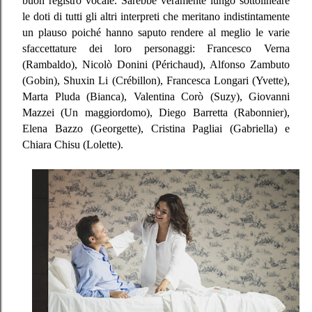
buon registro vocale. Sarebbe veramente lungo sottolineare
le doti di tutti gli altri interpreti che meritano indistintamente
un plauso poiché hanno saputo rendere al meglio le varie
sfaccettature dei loro personaggi: Francesco Verna
(Rambaldo), Nicolò Donini (Périchaud), Alfonso Zambuto
(Gobin), Shuxin Li (Crébillon), Francesca Longari (Yvette),
Marta Pluda (Bianca), Valentina Corò (Suzy), Giovanni
Mazzei (Un maggiordomo), Diego Barretta (Rabonnier),
Elena Bazzo (Georgette), Cristina Pagliai (Gabriella) e
Chiara Chisu (Lolette).