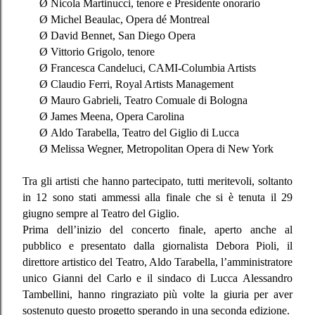
Ø
Nicola Martinucci, tenore e Presidente onorario
Ø
Michel Beaulac, Opera dé Montreal
Ø
David Bennet, San Diego Opera
Ø
Vittorio Grigolo, tenore
Ø
Francesca Candeluci, CAMI-Columbia Artists
Ø
Claudio Ferri, Royal Artists Management
Ø
Mauro Gabrieli, Teatro Comuale di Bologna
Ø
James Meena, Opera Carolina
Ø
Aldo Tarabella, Teatro del Giglio di Lucca
Ø
Melissa Wegner, Metropolitan Opera di New York
Tra gli artisti che hanno partecipato, tutti meritevoli, soltanto
in 12 sono stati ammessi alla finale che si è tenuta il 29
giugno sempre al Teatro del Giglio.
Prima dell’inizio del concerto finale, aperto anche al
pubblico e presentato dalla giornalista Debora Pioli, il
direttore artistico del Teatro, Aldo Tarabella, l’amministratore
unico Gianni del Carlo e il sindaco di Lucca Alessandro
Tambellini, hanno ringraziato più volte la giuria per aver
sostenuto questo progetto sperando in una seconda edizione.