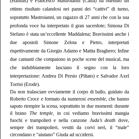
(Hannas) e Francesco Mastroianni (Caifa) ha ottenuto un
ottimo risultato calandosi nei panni dei “cattivi” di turno,
sopratutto Mastroianni, un ragazzo di 27 anni che con la sua
profonda voce ha interpretato il gran sacerdote; Simona Di
Stefano è stata un’eccellente Maddalena; Bravissimi anche i
due apostoli Simone Zelota e Pietro, interpretati
rispettivamente da Giorgio Adamo e Mattia Braghero; Infine
due cantanti che compaiono in poche scene del musical, ma
che indubbiamente lasciano il segno con la loro
interpretazione: Andrea Di Persio (Piltato) e Salvador Axel
Torrisi (Erode).
Da non tralasciare ovviamente il corpo di ballo, guidato da
Roberto Croce e formato da numerosi
ensemble
, che hanno
saputo riempire la scena, soprattutto in due momenti: durante
il brano
The temple,
in cui vediamo bravissimi mangia
fuochi e trampolieri e nella canzone
Juda’s death
dove,
sempre dei trampolieri, vestiti da corvi neri, il “male”
circondano e “aiutano” Giuda ad uccidersi.