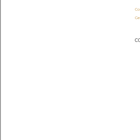
Co
Ge
C