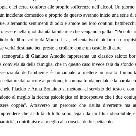
ppia e lei cerca conforto alle proprie sofferenze nell’alcool. Un gior
 un incidente domestico e proprio da questo avranno inizio una serie di s
due, alternando sentimenti di odio e amore nei loro continui battibecchi
ro essere nella quotidianità familiare e che vengano a galla i “Piccoli c
 titolo del libro scritto da Marco. Lisa, nel tentativo di aiutarlo a riacqui
lse verità destinate ben presto a crollare come un castello di carte.
 scenografia di Gianluca Amodio rappresenta un classico salotto bor
la convivialità della famiglia, che in questo caso invece farà da sfondo a
essenzialità dell’ambiente è funzionale a mettere in risalto l’impor
accettature dal rancore al perdono, insomma fondamentale è la parola
chele Placido e Anna Bonaiuto si mettono al servizio del testo e con 
ndono al meglio la ricerca psicologica ed introspettiva che i due coniug
ssere coppia”. Attraverso un percorso che risulta divertente ma 
mprendere che al di là di tutto sono legati da un filo indissolubile e l
namicità, contribuisce al meglio alla riuscita dello spettacolo.