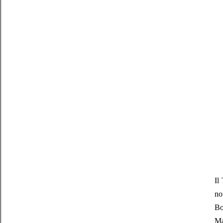
Il
no
Bo
Ma