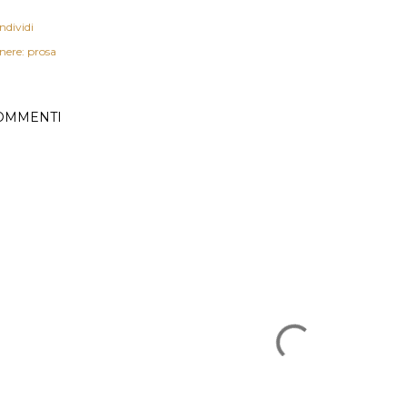
ndividi
nere: prosa
OMMENTI