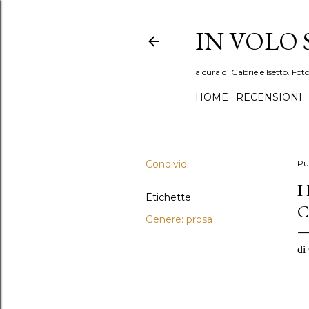
IN VOLO
a cura di Gabriele Isetto. Fot
HOME
RECENSIONI
Condividi
Pu
I
Etichette
C
Genere: prosa
di