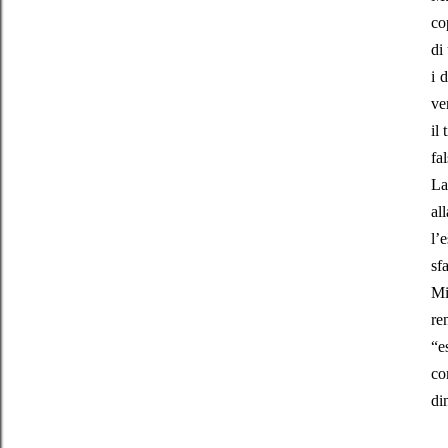
co
di
i 
ve
il
fa
La
al
l’
sf
Mi
re
“e
co
di