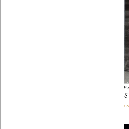
Pu
S
Co