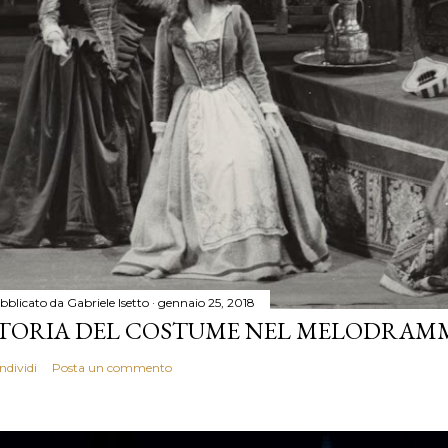
bblicato da
Gabriele Isetto
gennaio 25, 2018
TORIA DEL COSTUME NEL MELODRAM
ndividi
Posta un commento