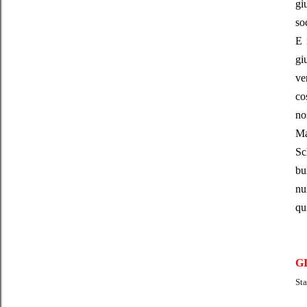
gi
so
E 
gi
ve
co
no
Ma
Sc
bu
nu
qu
G
Sta