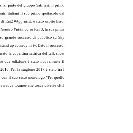
 far parte del gruppo Satiriasi, il primo
tri italiani il suo primo spettacolo dal
 di Rai2
#Aggratis!,
è stato ospite fisso,
i
Nemico Pubblico
su Rai 3, la sua prima
cosso grande successo di pubblico su Sky
stand up comedy in tv. Dato il successo,
rato la copertina satirica del talk show
ime due edizione è stato nuovamente il
2016. Per la stagione 2017 è stato tra i
e con il suo sesto monologo “Per quello
na nuova tournée che tocca diverse città